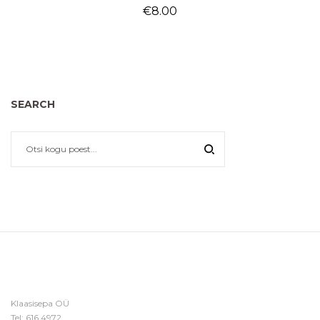
€
8.00
SEARCH
Klaasisepa OÜ
Tel:
616 4972