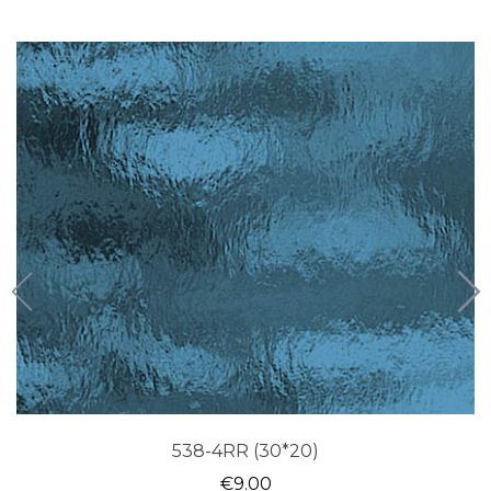
538-4RR (30*20)
€
9.00