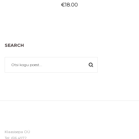
€
18.00
SEARCH
Klaasisepa OÜ
Tel:
616 4972