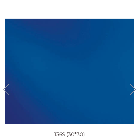
136S (30*30)