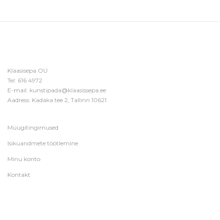
Klaasisepa OÜ
Tel:
616 4972
E-mail:
kunstipada@klaasissepa.ee
Aadress: Kadaka tee 2, Tallinn 10621
Müügitingimused
Isikuandmete töötlemine
Minu konto
Kontakt