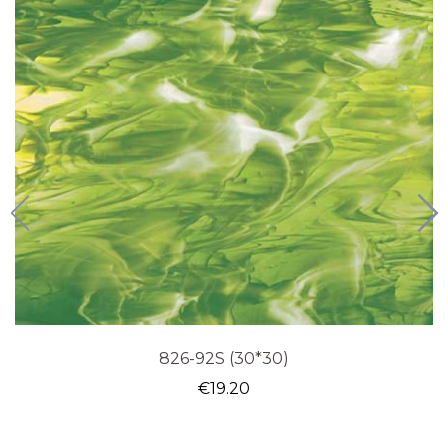
826-92S (30*30)
€
19.20