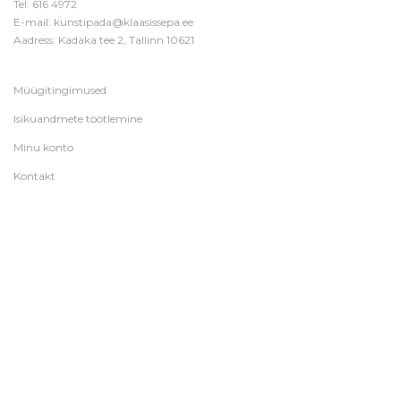
Tel:
616 4972
E-mail:
kunstipada@klaasissepa.ee
Aadress: Kadaka tee 2, Tallinn 10621
Müügitingimused
Isikuandmete töötlemine
Minu konto
Kontakt