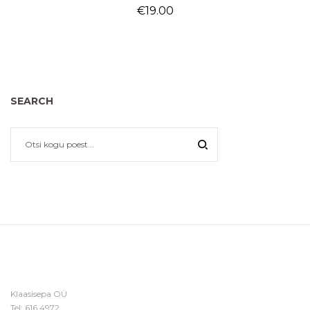
€
19.00
SEARCH
Klaasisepa OÜ
Tel:
616 4972