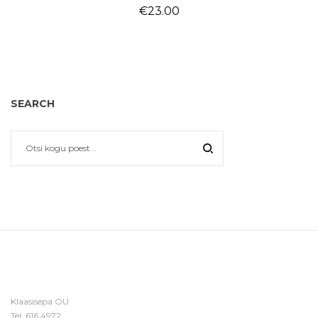
€
23.00
SEARCH
Klaasisepa OÜ
Tel:
616 4972