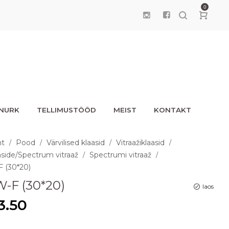
0
UNURK
TELLIMUSTÖÖD
MEIST
KONTAKT
ht
Pood
Värvilised klaasid
Vitraažiklaasid
/
/
/
/
side/Spectrum vitraaž
Spectrumi vitraaž
/
/
F (30*20)
W-F (30*20)
laos
3.50