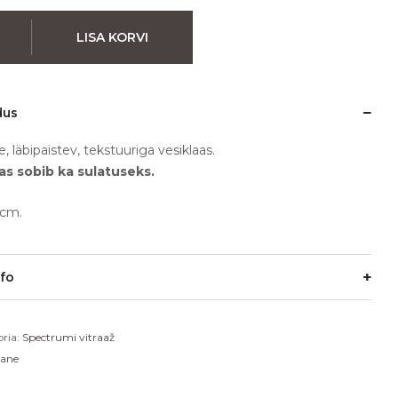
LISA KORVI
dus
e, läbipaistev, tekstuuriga vesiklaas.
aas sobib ka sulatuseks.
cm.
nfo
ria:
Spectrumi vitraaž
lane