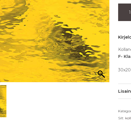
Kirjel
Kollan
F- Kl
30x20
Lisai
Kategoo
Silt:
kol