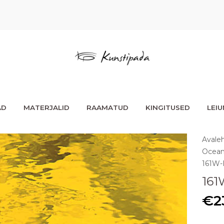
AD
MATERJALID
RAAMATUD
KINGITUSED
LEI
Avale
Ocean
161W-
161
€
2