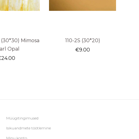
 (30*30) Mimosa
110-2S (30*20)
arl Opal
€
9.00
€
24.00
Müügitingimused
Isikuandmete töötlemine
Minu konto