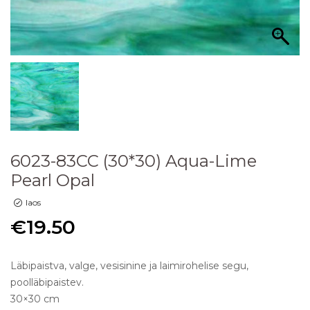
6023-83CC (30*30) Aqua-Lime
Pearl Opal
laos
€
19.50
Läbipaistva, valge, vesisinine ja laimirohelise segu,
poolläbipaistev.
30×30 cm