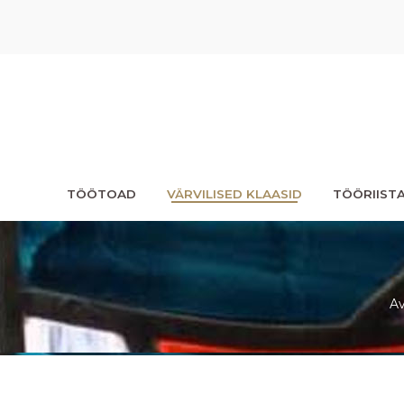
TÖÖTOAD
VÄRVILISED KLAASID
TÖÖRIIST
Av