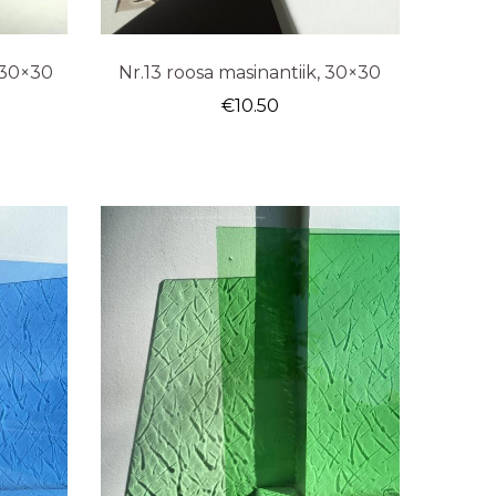
 30×30
Nr.13 roosa masinantiik, 30×30
€
10.50