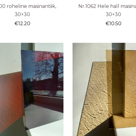
00 roheline masinantiik,
Nr.1062 Hele hall masina
30×30
30×30
€
12.20
€
10.50