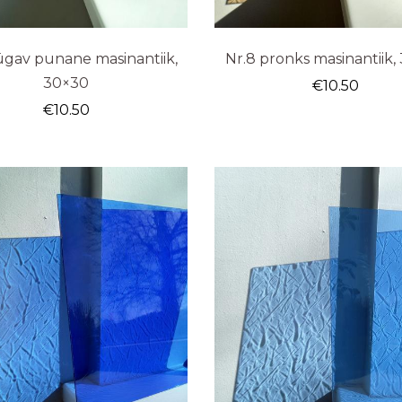
ügav punane masinantiik,
Nr.8 pronks masinantiik,
30×30
€
10.50
€
10.50