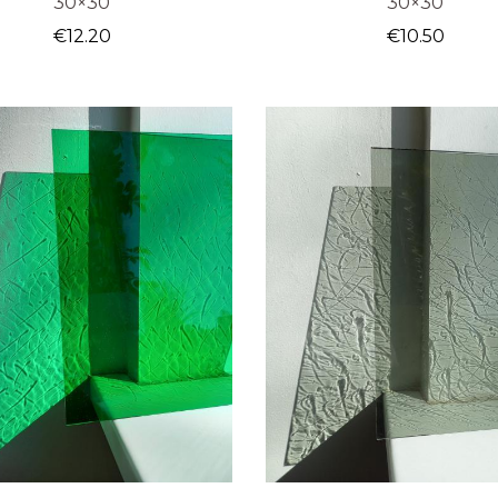
30×30
30×30
€
12.20
€
10.50