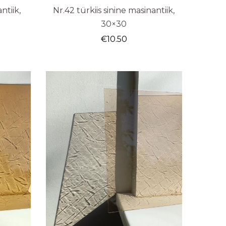
ntiik,
Nr.42 türkiis sinine masinantiik,
30×30
€
10.50