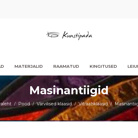
AD
MATERJALID
RAAMATUD
KINGITUSED
LEI
Masinantiigid
aleht
Pood
Värvilised klaasid
Vitraažiklaasid
Masinantii
/
/
/
/