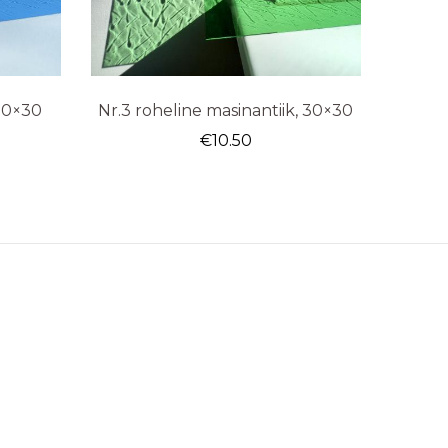
 30×30
Nr.3 roheline masinantiik, 30×30
€
10.50