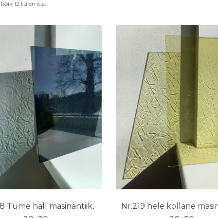
Sorted
kõik 12 tulemust
by
average
rating
18 Tume hall masinantiik,
Nr.219 hele kollane masin