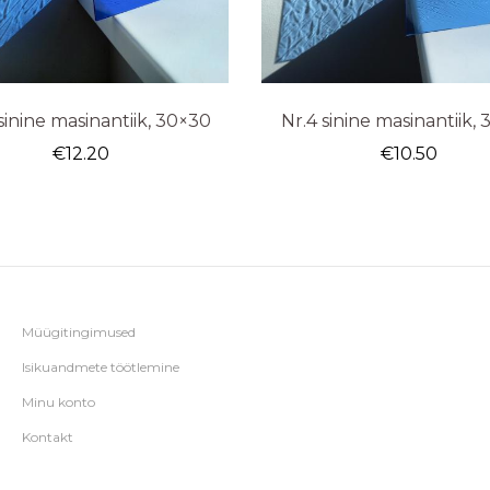
 sinine masinantiik, 30×30
Nr.4 sinine masinantiik,
€
12.20
€
10.50
Müügitingimused
Isikuandmete töötlemine
Minu konto
Kontakt