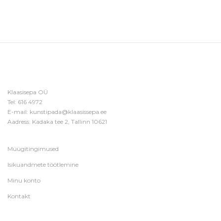
Klaasisepa OÜ
Tel:
616 4972
E-mail:
kunstipada@klaasissepa.ee
Aadress: Kadaka tee 2, Tallinn 10621
Müügitingimused
Isikuandmete töötlemine
Minu konto
Kontakt