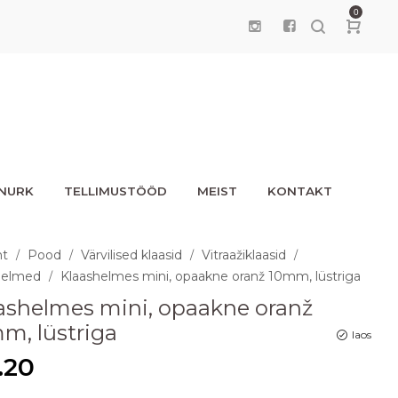
0
UNURK
TELLIMUSTÖÖD
MEIST
KONTAKT
ht
Pood
Värvilised klaasid
Vitraažiklaasid
/
/
/
/
helmed
Klaashelmes mini, opaakne oranž 10mm, lüstriga
/
ashelmes mini, opaakne oranž
m, lüstriga
laos
.20