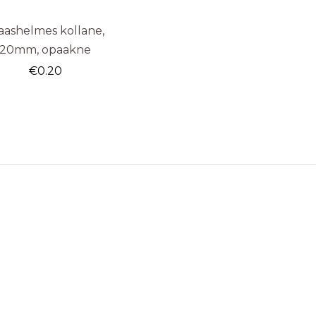
aashelmes kollane,
20mm, opaakne
€
0.20