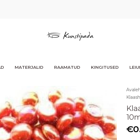
AD
MATERJALID
RAAMATUD
KINGITUSED
LEI
Avale
Klaas
Kla
10m
€
0