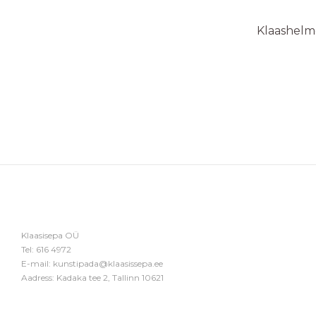
Klaashelme
Klaasisepa OÜ
Tel:
616 4972
E-mail:
kunstipada@klaasissepa.ee
Aadress: Kadaka tee 2, Tallinn 10621