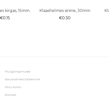
s kirgas, 15mm.
Klaashelmes sinine, 30mm
Kl
€
0.15
€
0.30
Müügitingimused
Isikuandmete töötlemine
Minu konto
Kontakt