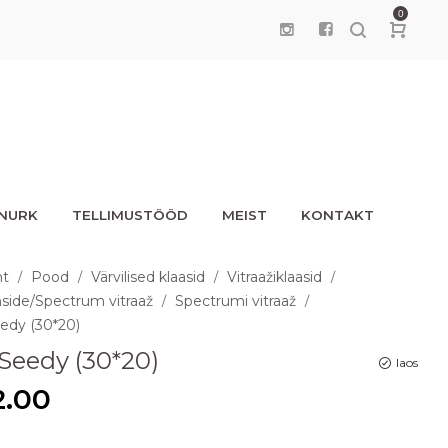
0
UNURK
TELLIMUSTÖÖD
MEIST
KONTAKT
ht
Pood
Värvilised klaasid
Vitraažiklaasid
/
/
/
/
side/Spectrum vitraaž
Spectrumi vitraaž
/
/
edy (30*20)
Seedy (30*20)
laos
2.00