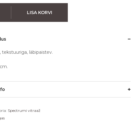
LISA KORVI
dus
, tekstuuriga, läbipaistev.
cm.
nfo
ria:
Spectrumi vitraaž
gas