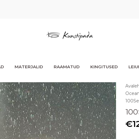
AD
MATERJALID
RAAMATUD
KINGITUSED
LEI
Avale
Ocean
100Se
100
€
1