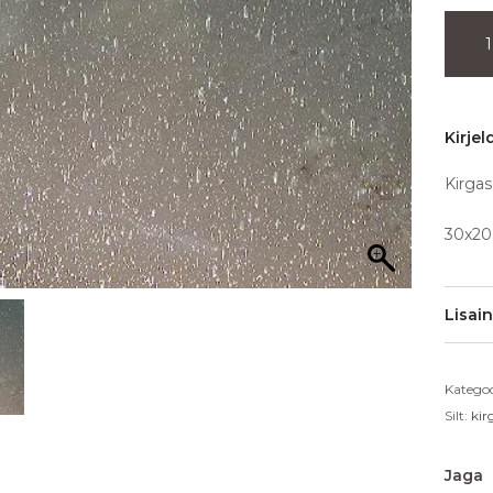
Kirjel
Kirgas
30x20
Lisai
Kategoo
Silt:
kir
Jaga